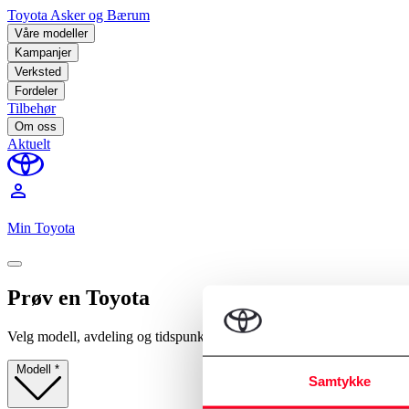
Toyota Asker og Bærum
Våre modeller
Kampanjer
Verksted
Fordeler
Tilbehør
Om oss
Aktuelt
perm_identity
Min Toyota
Prøv en Toyota
Velg modell, avdeling og tidspunkt.
Modell
*
Samtykke