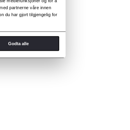
iale mediefunksjoner og for å
 med partnerne våre innen
u har gjort tilgjengelig for
Godta alle