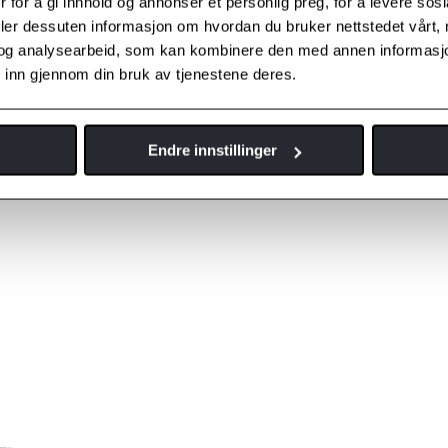
 for å gi innhold og annonser et personlig preg, for å levere sos
deler dessuten informasjon om hvordan du bruker nettstedet vårt,
og analysearbeid, som kan kombinere den med annen informasjon d
 inn gjennom din bruk av tjenestene deres.
Endre innstillinger