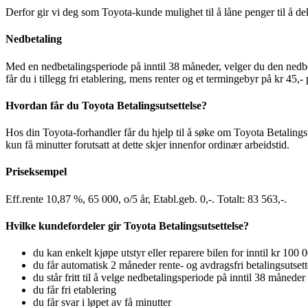
Derfor gir vi deg som Toyota-kunde mulighet til å låne penger til å dek
Nedbetaling
Med en nedbetalingsperiode på inntil 38 måneder, velger du den nedbet
får du i tillegg fri etablering, mens renter og et termingebyr på kr 4
Hvordan får du Toyota Betalingsutsettelse?
Hos din Toyota-forhandler får du hjelp til å søke om Toyota Betalingsu
kun få minutter forutsatt at dette skjer innenfor ordinær arbeidstid.
Priseksempel
Eff.rente 10,87 %, 65 000, o/5 år, Etabl.geb. 0,-. Totalt: 83 563,-.
Hvilke kundefordeler gir Toyota Betalingsutsettelse?
du kan enkelt kjøpe utstyr eller reparere bilen for inntil kr 100 
du får automatisk 2 måneder rente- og avdragsfri betalingsutsett
du står fritt til å velge nedbetalingsperiode på inntil 38 måneder
du får fri etablering
du får svar i løpet av få minutter