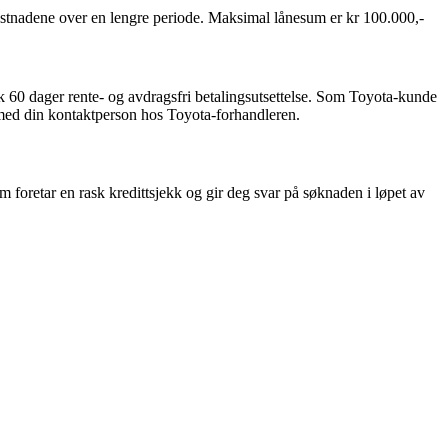
e kostnadene over en lengre periode. Maksimal lånesum er kr 100.000,-
k 60 dager rente- og avdragsfri betalingsutsettelse. Som Toyota-kunde
kt med din kontaktperson hos Toyota-forhandleren.
 foretar en rask kredittsjekk og gir deg svar på søknaden i løpet av