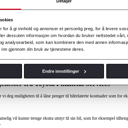
Detaljer
ookies
 for å gi innhold og annonser et personlig preg, for å levere sos
deler dessuten informasjon om hvordan du bruker nettstedet vårt,
og analysearbeid, som kan kombinere den med annen informasjon d
 inn gjennom din bruk av tjenestene deres.
Endre innstillinger
al Services.
 tjenester fra Toyota Financial Services
 vi deg muligheten til å låne penger til bilrelaterte kostnader som for e
tselig vil kunne trenge ekstra utstyr til sin bil, som for eksempel tilhen
.