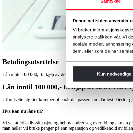
Samtykke
Denne nettsiden anvender c
Vi bruker informasjonskapsler
analysere trafikken vår. Vi 
sosiale medier, annonsering 
dem, eller som de har samlet
Betalingsutsettelse
Kun nødvendige
Lån inntil 100 000,- til kjøp av deler eller tjenester fra Toyota Financi
Lån inntil 100 000,- til kjøp av deler eller
Uforutsette utgifter kommer ofte når det passer som dårligst. Derfor gir
Hva kan du låne til?
Vi vet at folks livssituasjon og behov endrer seg over tid, og at man plu
man heller vil bruke penger på enn reparasjon og vedlikehold av bilen