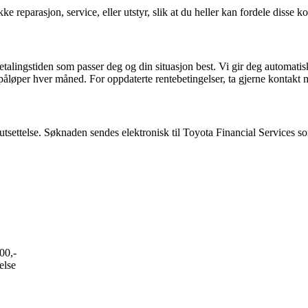
ke reparasjon, service, eller utstyr, slik at du heller kan fordele diss
alingstiden som passer deg og din situasjon best. Vi gir deg automatis
5,- påløper hver måned. For oppdaterte rentebetingelser, ta gjerne konta
tsettelse. Søknaden sendes elektronisk til Toyota Financial Services som
000,-
else