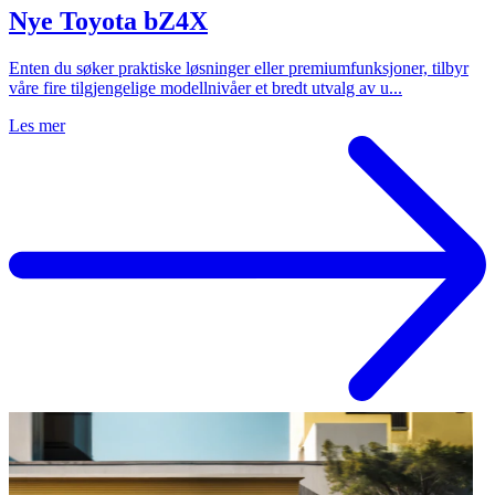
Nye Toyota bZ4X
Enten du søker praktiske løsninger eller premiumfunksjoner, tilbyr
våre fire tilgjengelige modellnivåer et bredt utvalg av u...
Les mer