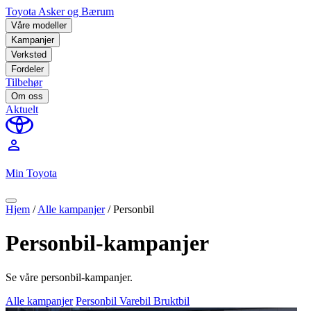
Toyota Asker og Bærum
Våre modeller
Kampanjer
Verksted
Fordeler
Tilbehør
Om oss
Aktuelt
perm_identity
Min Toyota
Hjem
/
Alle kampanjer
/
Personbil
Personbil-kampanjer
Se våre personbil-kampanjer.
Alle kampanjer
Personbil
Varebil
Bruktbil