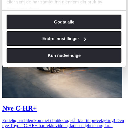
eller som de har samlet inn gjennom din bruk av
tjenestene deres.
Godta alle
Endre innstillinger
Kun nødvendige
Nye C-HR+
Endelig har bilen kommet i butikk og står klar til prøvekjøring! Den
nye Toyota C-HR+ har rekkevidden, ladehastigheten og ko...