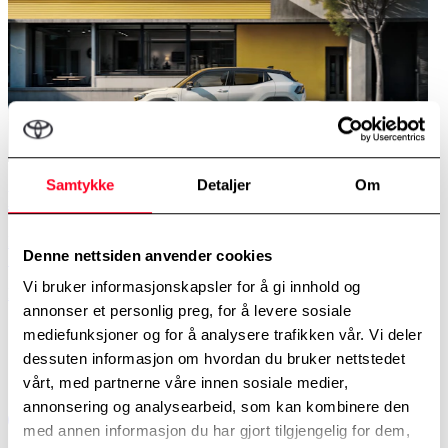
Samtykke
Detaljer
Om
Nye Urban Cruiser
Helelektriske Urban Cruiser er en kompakt og allsidig elektrisk
Denne nettsiden anvender cookies
SUV. Romslig og sikker, med praktiske løsninger som forenkler h...
Vi bruker informasjonskapsler for å gi innhold og
Les mer
annonser et personlig preg, for å levere sosiale
mediefunksjoner og for å analysere trafikken vår. Vi deler
dessuten informasjon om hvordan du bruker nettstedet
vårt, med partnerne våre innen sosiale medier,
annonsering og analysearbeid, som kan kombinere den
med annen informasjon du har gjort tilgjengelig for dem,