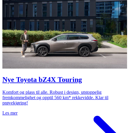
Nye Toyota bZ4X Touring
Komfort og plass til alle. Robust i design, utstoppelig
fremkommelighet og opptil 560 km* rekkevidde. Klar til
prøvekjøring!
Les mer