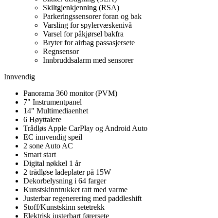
Skiltgjenkjenning (RSA)
Parkeringssensorer foran og bak
Varsling for spylervæskenivå
Varsel for påkjørsel bakfra
Bryter for airbag passasjersete
Regnsensor
Innbruddsalarm med sensorer
Innvendig
Panorama 360 monitor (PVM)
7" Instrumentpanel
14" Multimediaenhet
6 Høyttalere
Trådløs Apple CarPlay og Android Auto
EC innvendig speil
2 sone Auto AC
Smart start
Digital nøkkel 1 år
2 trådløse ladeplater på 15W
Dekorbelysning i 64 farger
Kunstskinntrukket ratt med varme
Justerbar regenerering med paddleshift
Stoff/Kunstskinn setetrekk
Elektrisk justerbart førersete