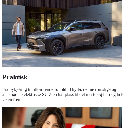
Praktisk
Fra bykjøring til utfordrende fohold til hytta, denne romslige og
allsidige helelektriske SUV-en har plass til det meste og får deg hele
veien frem.