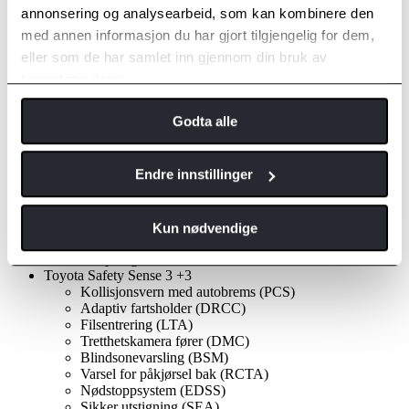
Pris fra
annonsering og analysearbeid, som kan kombinere den
kr 538 000,-
med annen informasjon du har gjort tilgjengelig for dem,
eller som de har samlet inn gjennom din bruk av
Utvendig
tjenestene deres.
Takrails
Fotlys under utvendig speil
Godta alle
235/60-18 dekk
18' alufelg med heldekkende 5 eiker kapsel
LED adaptive frontlys (AHS)
Endre innstillinger
Varmetråder i frontrute
Auto innfellbare utv. speil med varme
Smart entry
Mørke ruter bak
Kun nødvendige
LED alle utvendige lamper
Elektrisk åpning av bakluke
Toyota Safety Sense 3 +3
Kollisjonsvern med autobrems (PCS)
Adaptiv fartsholder (DRCC)
Filsentrering (LTA)
Tretthetskamera fører (DMC)
Blindsonevarsling (BSM)
Varsel for påkjørsel bak (RCTA)
Nødstoppsystem (EDSS)
Sikker utstigning (SEA)