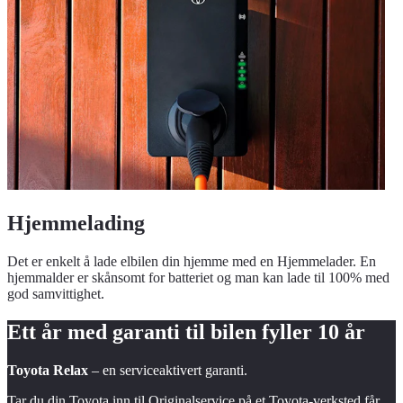
Hjemmelading
Det er enkelt å lade elbilen din hjemme med en Hjemmelader. En
hjemmalder er skånsomt for batteriet og man kan lade til 100% med
god samvittighet.
Ett år med garanti til bilen fyller
10 år
Toyota Relax
– en serviceaktivert garanti.
Tar du din Toyota inn til Originalservice på et Toyota-verksted får