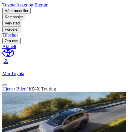
Toyota Asker og Bærum
Våre modeller
Kampanjer
Verksted
Fordeler
Tilbehør
Om oss
Aktuelt
perm_identity
Min Toyota
Hjem
/
Biler
/
bZ4X Touring