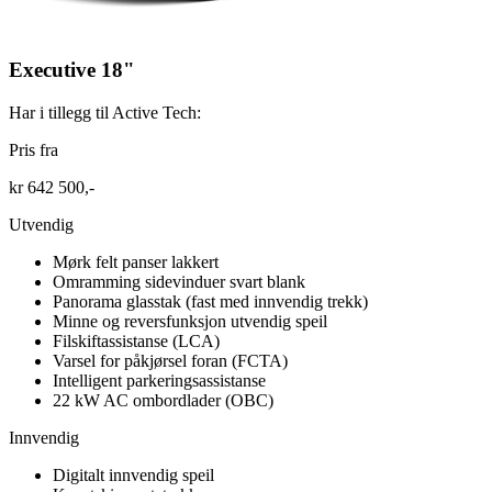
Executive 18"
Har i tillegg til Active Tech:
Pris fra
kr 642 500,-
Utvendig
Mørk felt panser lakkert
Omramming sidevinduer svart blank
Panorama glasstak (fast med innvendig trekk)
Minne og reversfunksjon utvendig speil
Filskiftassistanse (LCA)
Varsel for påkjørsel foran (FCTA)
Intelligent parkeringsassistanse
22 kW AC ombordlader (OBC)
Innvendig
Digitalt innvendig speil