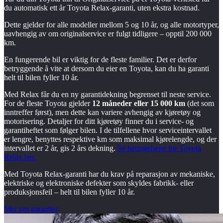
du automatisk ett år Toyota Relax-garanti, uten ekstra kostnad.
Dette gjelder for alle modeller mellom 5 og 10 år, og alle motortyper,
uavhengig av om originalservice er fulgt tidligere – opptil 200 000
km.
En fungerende bil er viktig for de fleste familier. Det er derfor
betryggende å vite at dersom du eier en Toyota, kan du ha garanti
helt til bilen fyller 10 år.
Med Relax får du en ny garantidekning begrenset til neste service.
For de fleste Toyota gjelder
12 måneder eller 15 000 km
(det som
inntreffer først), men dette kan variere avhengig av kjøretøy og
motorisering. Detaljer for ditt kjøretøy finner du i service- og
garantiheftet som følger bilen. I de tilfellene hvor serviceintervallet
er lengre, benyttes respektive km som maksimal kjørelengde, og der
intervallet er 2 år, gis 2 års dekning.
Se betingelsene for Toyota
Relax her.
Med Toyota Relax-garanti har du krav på reparasjon av mekaniske,
elektriske og elektroniske defekter som skyldes fabrikk- eller
produksjonsfeil – helt til bilen fyller 10 år.
Mer om garantier