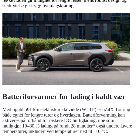
rekkevidden gir mulighet for lengre reiser, mens robust design og
sterk ytelse gir trygg hverdagskjøring.
Batteriforvarmer for lading i kaldt vær
Med opptil 591 km elektrisk rekkevidde (WLTP) er bZ4X Touring
både egnet for lengre turer og hverdagen. Batteriforvarming kan
aktiveres på forhånd for raskere DC-hurtiglading, noe som
muliggjør 10–80 % lading på rundt 28 minutter* også undere lavere
temperaturer, inkludert ved temperaturer ned til –10 °C.