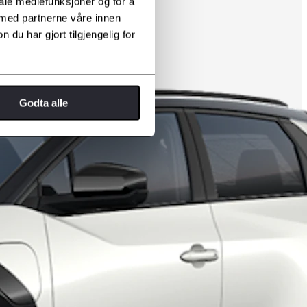
iale mediefunksjoner og for å
 med partnerne våre innen
u har gjort tilgjengelig for
Godta alle