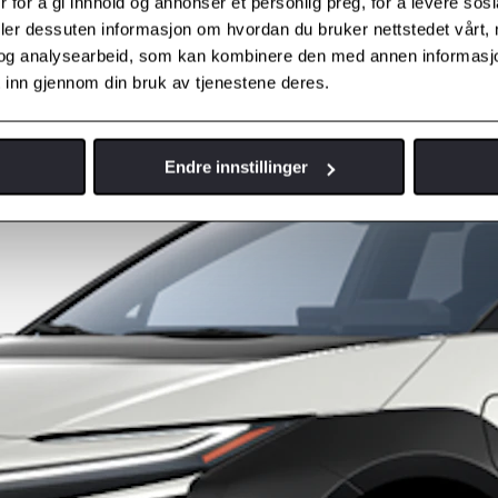
 for å gi innhold og annonser et personlig preg, for å levere sos
deler dessuten informasjon om hvordan du bruker nettstedet vårt,
og analysearbeid, som kan kombinere den med annen informasjon d
 inn gjennom din bruk av tjenestene deres.
Endre innstillinger