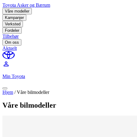
Toyota Asker og Bærum
Våre modeller
Kampanjer
Verksted
Fordeler
Tilbehør
Om oss
Aktuelt
perm_identity
Min Toyota
Hjem
/
Våre bilmodeller
Våre bilmodeller