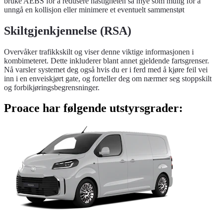
bruke AEBS for å redusere hastigheten så mye som mulig for å
unngå en kollisjon eller minimere et eventuelt sammenstøt
Skiltgjenkjennelse (RSA)
Overvåker trafikkskilt og viser denne viktige informasjonen i
kombimeteret. Dette inkluderer blant annet gjeldende fartsgrenser.
Nå varsler systemet deg også hvis du er i ferd med å kjøre feil vei
inn i en enveiskjørt gate, og forteller deg om nærmer seg stoppskilt
og forbikjøringsbegrensninger.
Proace har følgende utstyrsgrader: