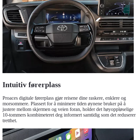
Intuitiv førerplass
Proaces digitale førerplass gjør reisene dine raskere, enklere og
morsommere. Plassert for å minimere tiden øynene bruker på å
justere mellom skjermen og veien foran, holder det høyoppløselige
10-tommers kombimeteret deg informert samtidig som det reduserer
tretthet.