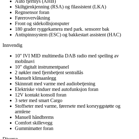
Auto fjernlys (AHB)
Skiltgjenkjenning (RSA) og filassistent (LKA)
Regnsensor foran
Førerovervåkning
Front og sidekollisjonsputer
180 grader ryggekamera med park. sensorer bak
Antispinnsystem (ESC) og bakkestart assistent (HAC)
Innvendig
10'' IVI MID multimedia DAB radio med speiling av
mobilnavi
10" digitalt instrumentpanel
2 nøkler med fjernbetjent sentrallås
Manuelt klimaanlegg
Skinnratt med varme med audiobetjening
Elektriske vinduer med autofunksjon foran
12V kontakt konsoll foran
3 seter med smart Cargo
Stoffseter med varme, førersete med korsryggstøtte og
armlene
Manuell håndbrems
Comfort skillevegg
Gummimatter foran
Diverse