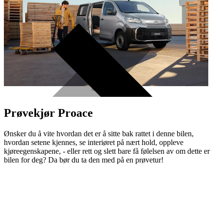
Prøvekjør Proace
Ønsker du å vite hvordan det er å sitte bak rattet i denne bilen,
hvordan setene kjennes, se interiøret på nært hold, oppleve
kjøreegenskapene, - eller rett og slett bare få følelsen av om dette er
bilen for deg? Da bør du ta den med på en prøvetur!
Prøvekjør Proace
Ett år med garanti til bilen fyller
10 år
Toyota Relax
– en serviceaktivert garanti.