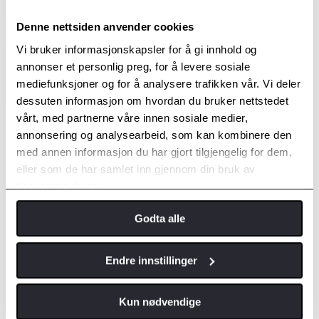
Denne nettsiden anvender cookies
Vi bruker informasjonskapsler for å gi innhold og
annonser et personlig preg, for å levere sosiale
mediefunksjoner og for å analysere trafikken vår. Vi deler
dessuten informasjon om hvordan du bruker nettstedet
vårt, med partnerne våre innen sosiale medier,
Intelligent beskyttelse
annonsering og analysearbeid, som kan kombinere den
med annen informasjon du har gjort tilgjengelig for dem,
Livet går fort, i dagens travle kjøremiljø er det ikke plass til et
eller som de har samlet inn gjennom din bruk av
øyeblikks uoppmerksomhet. Toyotas utvalg av intelligente
sikkerhetssystemer passer alltid på deg, jobber usynlig for å
tjenestene deres.
forhindre kollisjoner og holde deg trygg på veien.
Godta alle
Kollisjonsvern med Autobrems (PCS)
Vårt kollisjonsvernsystem kan oppdage farlige situasjoner og hjelpe
Endre innstillinger
deg med å unngå kollisjoner med andre kjøretøy, fotgjengere og
syklister. Det fungerer ved å varsle sjåføren med lyd- og visuelle
advarsler og bremseassistanse. Hvis sjåføren ikke klarer å bremse i
Kun nødvendige
tide, bremses det automatisk opp for å forhindre eller dempe en