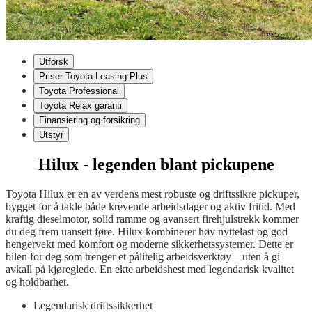
Utforsk
Priser Toyota Leasing Plus
Toyota Professional
Toyota Relax garanti
Finansiering og forsikring
Utstyr
Hilux - legenden blant pickupene
Toyota Hilux er en av verdens mest robuste og driftssikre pickuper,
bygget for å takle både krevende arbeidsdager og aktiv fritid. Med
kraftig dieselmotor, solid ramme og avansert firehjulstrekk kommer
du deg frem uansett føre. Hilux kombinerer høy nyttelast og god
hengervekt med komfort og moderne sikkerhetssystemer. Dette er
bilen for deg som trenger et pålitelig arbeidsverktøy – uten å gi
avkall på kjøreglede. En ekte arbeidshest med legendarisk kvalitet
og holdbarhet.
Legendarisk driftssikkerhet