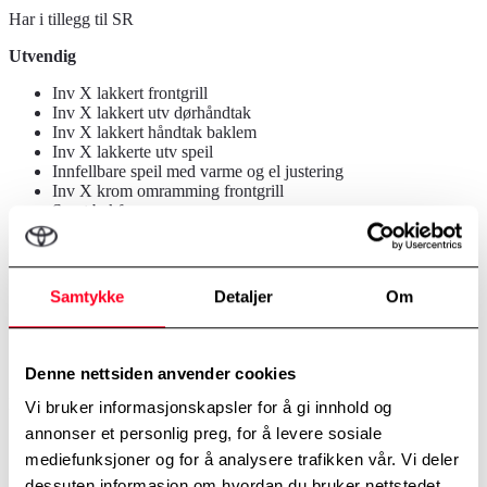
Har i tillegg til SR
Utvendig
Inv X lakkert frontgrill
Inv X lakkert utv dørhåndtak
Inv X lakkert håndtak baklem
Inv X lakkerte utv speil
Innfellbare speil med varme og el justering
Inv X krom omramming frontgrill
Svart bakfanger
Lakkert Inv X frontfanger
Inv X hjulbuedekor
BI LED hovedlys
Auto høydejust hovedlys
Samtykke
Detaljer
Om
LED baklys
Parksensor foran og bak
265/60R18
Inv X Alufelg
Denne nettsiden anvender cookies
Innvendig
Vi bruker informasjonskapsler for å gi innhold og
annonser et personlig preg, for å levere sosiale
Skinn girspak med svarte detaljer
mediefunksjoner og for å analysere trafikken vår. Vi deler
Inv X krom detaljer instrumentpanel
Navigasjon
dessuten informasjon om hvordan du bruker nettstedet