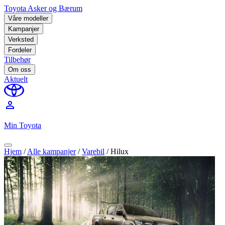
Toyota Asker og Bærum
Våre modeller
Kampanjer
Verksted
Fordeler
Tilbehør
Om oss
Aktuelt
perm_identity
Min Toyota
Hjem
/
Alle kampanjer
/
Varebil
/
Hilux