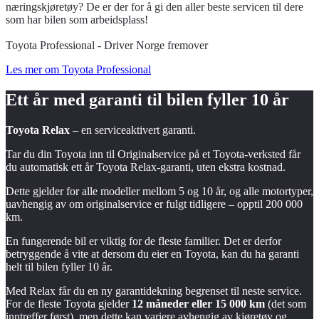
næringskjøretøy? De er der for å gi den aller beste servicen til dere
som har bilen som arbeidsplass!
Toyota Professional - Driver Norge fremover
Les mer om Toyota Professional
Ett år med garanti til bilen fyller
10 år
Toyota Relax
– en serviceaktivert garanti.
Tar du din Toyota inn til Originalservice på et Toyota-verksted får
du automatisk ett år Toyota Relax-garanti, uten ekstra kostnad.
Dette gjelder for alle modeller mellom 5 og 10 år, og alle motortyper,
uavhengig av om originalservice er fulgt tidligere – opptil 200 000
km.
En fungerende bil er viktig for de fleste familier. Det er derfor
betryggende å vite at dersom du eier en Toyota, kan du ha garanti
helt til bilen fyller 10 år.
Med Relax får du en ny garantidekning begrenset til neste service.
For de fleste Toyota gjelder
12 måneder eller 15 000 km
(det som
inntreffer først), men dette kan variere avhengig av kjøretøy og