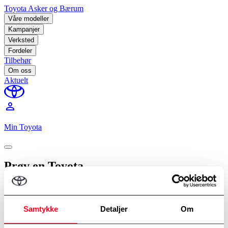
Toyota Asker og Bærum
Våre modeller
Kampanjer
Verksted
Fordeler
Tilbehør
Om oss
Aktuelt
perm_identity
Min Toyota
Prøv en Toyota
Velg modell, avdeling og tidspunkt.
Modell
*
Hilux
Samtykke
Detaljer
Om